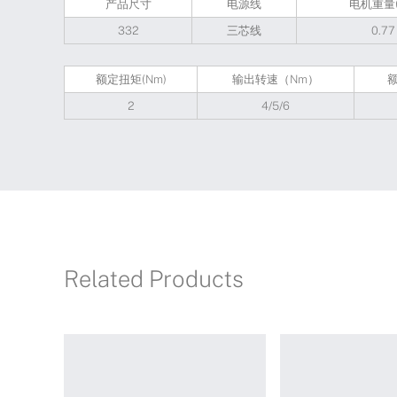
产品尺寸
电源线
电机重量(
332
三芯线
0.77
额定扭矩(Nm)
输出转速（Nm）
2
4/5/6
Related Products