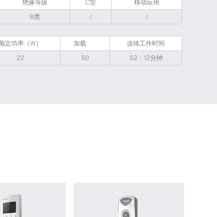
绝缘等级
C型
移动应用
B类
/
/
额定功率（W）
加载
连续工作时间
22
50
S2：12分钟