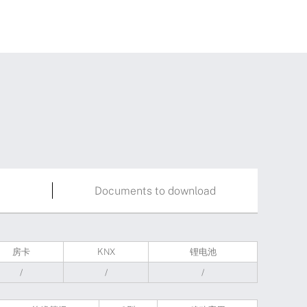
Documents to download
房卡
KNX
锂电池
/
/
/