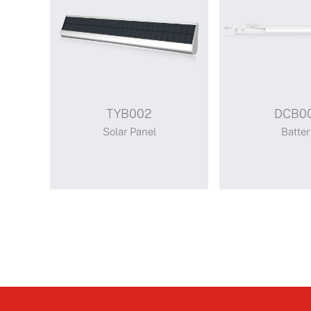
TYB002
DCB0
Solar Panel
Batter
TYB002
DCB008