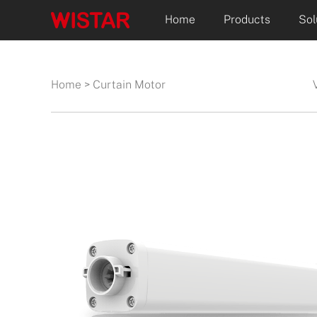
Home
Products
Sol
Home
>
Curtain Motor