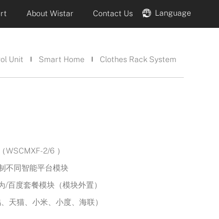
Language
rt
About Wistar
Contact Us
ol Unit
Smart Home
Clothes Rack System
SCMXF-2/6 ）
制不同智能平台模块
华为/百度套餐模块（模块外置）
鸦、天猫、小米、小度、海联）