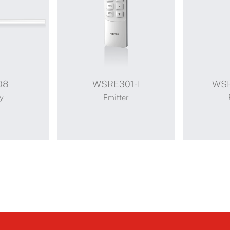
08
WSRE301-I
WSR
y
Emitter
WSRE301-I
WSRE
Features 3 middle limits
Can control
Positioning: 25%, 50%, 75%
receivers s
combination