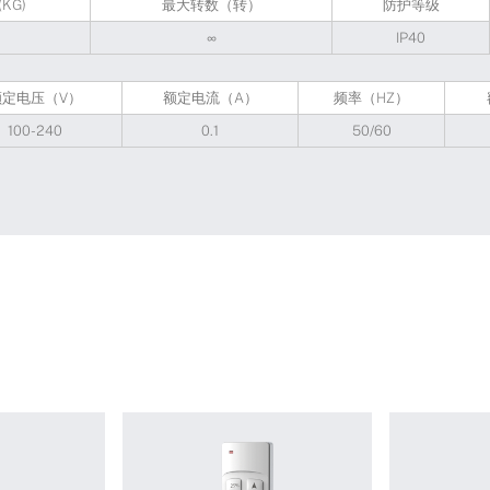
KG)
最大转数（转）
防护等级
∞
IP40
额定电压（V）
额定电流（A）
频率（HZ）
100-240
0.1
50/60