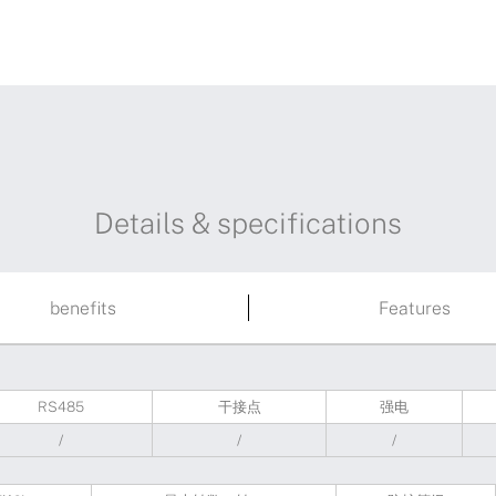
Details & specifications
benefits
Features
RS485
干接点
强电
/
/
/