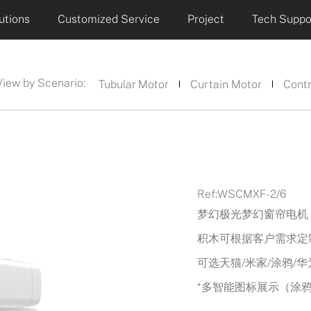
utions
Customized Service
Project
Tech Suppo
View by Scenario:
Tubular Motor
Curtain Motor
Contr
Ref:
WSCMXF-2/6
梦幻极光梦幻窗帘电机（W
积木可根据客户需求定
可选天猫/米家/涂鸦/
*多智能图标展示（涂